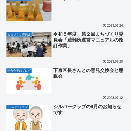
2023.07.24
令和５年度 第２回まちづくり委
まちづくり委員会
員会「避難所運営マニュアルの改
訂作業」
2023.07.20
下京区長さんとの意見交換会と懇
連合会長のブログ
親会
2023.07.12
シルバークラブの8月のお知らせ
シルバークラブ
です