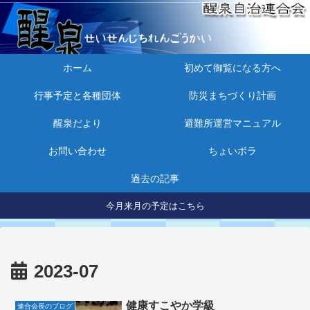
ホーム
初めて御覧になる方へ
行事予定と各種団体
防災まちづくり計画
醒泉だより
避難所運営マニュアル
お問い合わせ
ちょいボラ
過去の記事
今月来月の予定はこちら
2023-07
健康すこやか学級
連合会長のブログ