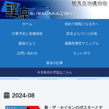
ホーム
初めて御覧になる方へ
行事予定と各種団体
防災まちづくり計画
醒泉だより
避難所運営マニュアル
お問い合わせ
ちょいボラ
過去の記事
今月来月の予定はこちら
2024-08
祭・ザ・セイセンのポスターとチ
連合会長のブログ