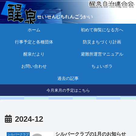
ホーム
初めて御覧になる方へ
行事予定と各種団体
防災まちづくり計画
醒泉だより
避難所運営マニュアル
お問い合わせ
ちょいボラ
過去の記事
今月来月の予定はこちら
2024-12
シルバークラブの1月のお知らせ
シルバークラブ