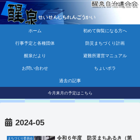
ホーム
初めて御覧になる方へ
行事予定と各種団体
防災まちづくり計画
醒泉だより
避難所運営マニュアル
お問い合わせ
ちょいボラ
過去の記事
今月来月の予定はこちら
2024-05
令和６年度 防災まちあるき（第
まちづくり委員会