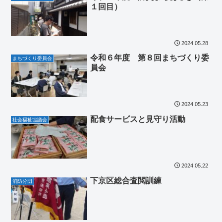
１回目）
2024.05.28
令和６年度 第８回まちづくり委
まちづくり委員会
員会
2024.05.23
配食サービスと見守り活動
社会福祉協議会
2024.05.22
下京区総合査閲訓練
消防分団