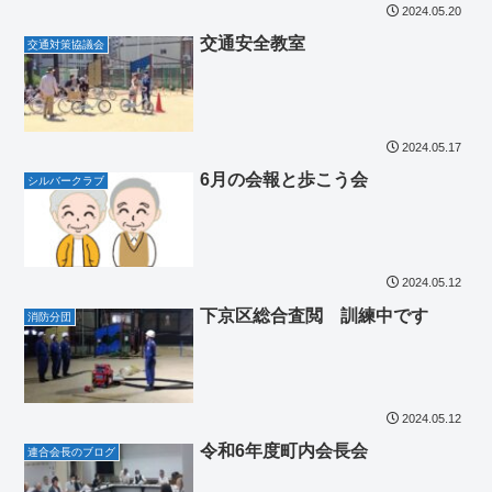
2024.05.20
交通安全教室
交通対策協議会
2024.05.17
6月の会報と歩こう会
シルバークラブ
2024.05.12
下京区総合査閲 訓練中です
消防分団
2024.05.12
令和6年度町内会長会
連合会長のブログ