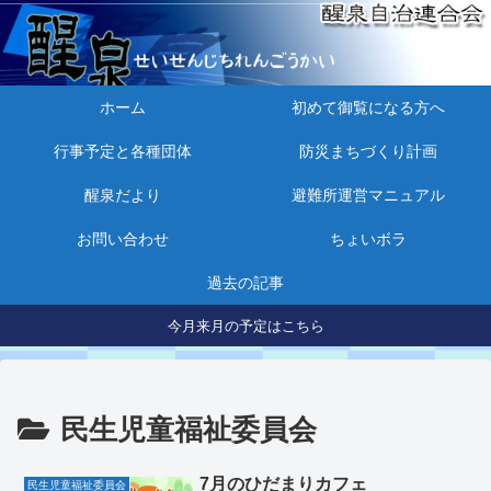
ホーム
初めて御覧になる方へ
行事予定と各種団体
防災まちづくり計画
醒泉だより
避難所運営マニュアル
お問い合わせ
ちょいボラ
過去の記事
今月来月の予定はこちら
民生児童福祉委員会
7月のひだまりカフェ
民生児童福祉委員会