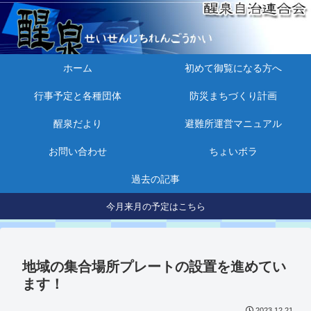
ホーム
初めて御覧になる方へ
行事予定と各種団体
防災まちづくり計画
醒泉だより
避難所運営マニュアル
お問い合わせ
ちょいボラ
過去の記事
今月来月の予定はこちら
地域の集合場所プレートの設置を進めてい
ます！
2023.12.21