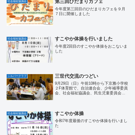
第三回ひだまりカフェ
社会福祉協議会
今年度第三回目のひだまりカフェを９月
７日に開催しました
すこやか体操を行いました
社会福祉協議会
今年度2回目のすこやか体操をおこないま
した
三世代交流のつどい
シルバークラブ
9月29日（日）午前10時から下京雅小学校
２F体育館で、自治連合会、少年補導委員
会、社会福祉協議会、民生児童委員会、
シルバークラブの共催により「三世代交
流のつどい」が開催されました。多くの
子どもたちと各委員会の方の参加があ
り、賑やかな楽しい...
すこやか体操
社会福祉協議会
令和7年度最後のすこやか体操を行いまし
た