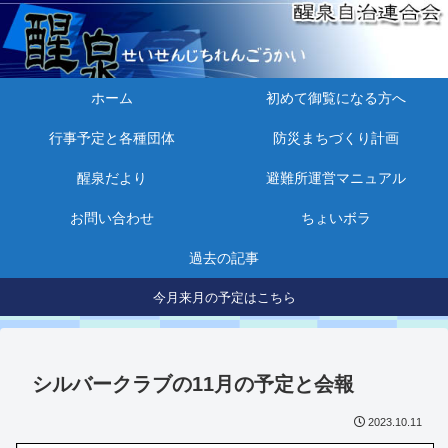
ホーム
初めて御覧になる方へ
行事予定と各種団体
防災まちづくり計画
醒泉だより
避難所運営マニュアル
お問い合わせ
ちょいボラ
過去の記事
今月来月の予定はこちら
シルバークラブの11月の予定と会報
2023.10.11