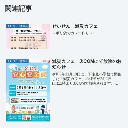
関連記事
せいせん 減災カフェ
まちづくり委員会
～ポリ袋でカレー作り～
減災カフェ J:COMにて放映のお
まちづくり委員会
知らせ
令和6年11月10日に、下京雅小学校で開催
した「減災カフェ」の様子が2月1日
(土)11時よりJ:COMで放映されます。
J:COMに加入されていない方は、2月2日
17時頃より、YouTubeでご覧いただけま
す。ぜひ、ご覧ください。