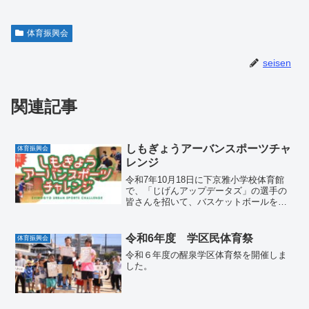
体育振興会
seisen
関連記事
しもぎょうアーバンスポーツチャ
体育振興会
レンジ
令和7年10月18日に下京雅小学校体育館
で、「じげんアップデータズ」の選手の
皆さんを招いて、バスケットボールを楽
しみました。
令和6年度 学区民体育祭
体育振興会
令和６年度の醒泉学区体育祭を開催しま
した。