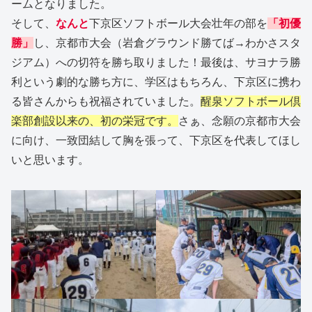
ームとなりました。
そして、
なんと
下京区ソフトボール大会壮年の部を
「初優
勝」
し、京都市大会（岩倉グラウンド勝てば→わかさスタ
ジアム）への切符を勝ち取りました！最後は、サヨナラ勝
利という劇的な勝ち方に、学区はもちろん、下京区に携わ
る皆さんからも祝福されていました。
醒泉ソフトボール倶
楽部創設以来の、初の栄冠です。
さぁ、念願の京都市大会
に向け、一致団結して胸を張って、下京区を代表してほし
いと思います。