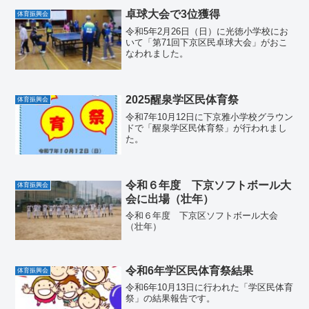
卓球大会で3位獲得
体育振興会
令和5年2月26日（日）に光徳小学校にお
いて「第71回下京区民卓球大会」がおこ
なわれました。
2025醒泉学区民体育祭
体育振興会
令和7年10月12日に下京雅小学校グラウン
ドで「醒泉学区民体育祭」が行われまし
た。
令和６年度 下京ソフトボール大
体育振興会
会に出場（壮年）
令和６年度 下京区ソフトボール大会
（壮年）
令和6年学区民体育祭結果
体育振興会
令和6年10月13日に行われた「学区民体育
祭」の結果報告です。