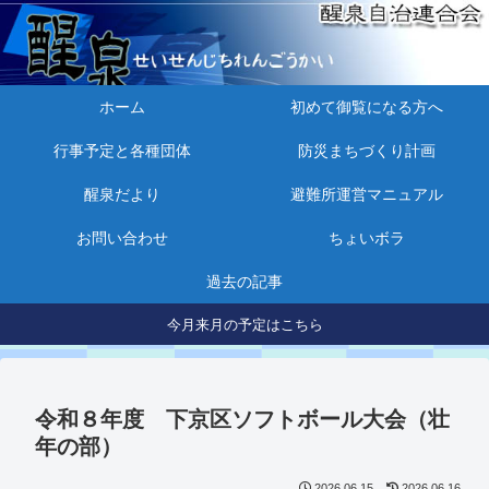
ホーム
初めて御覧になる方へ
行事予定と各種団体
防災まちづくり計画
醒泉だより
避難所運営マニュアル
お問い合わせ
ちょいボラ
過去の記事
今月来月の予定はこちら
令和８年度 下京区ソフトボール大会（壮
年の部）
2026.06.15
2026.06.16