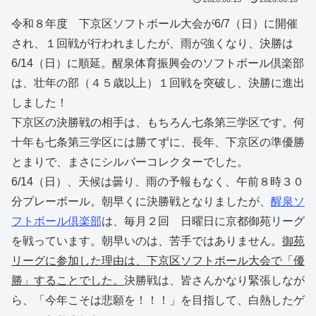
令和８年度 下京区ソフトボール大会が6/7（日）に開催
され、１回戦が行われましたが、雨が強くなり、決勝は
6/14（日）に順延。醒泉体育振興会のソフトボール倶楽部
は、壮年の部（４５歳以上）１回戦を突破し、決勝に進出
しました！
下京区の決勝戦の相手は、もちろん七条第三学区です。何
十年も七条第三学区には勝てずに、長年、下京区の準優勝
とまりで、まさにシルバーコレクターでした。
6/14（日）、天候は曇り、雨の予報もなく、午前８時３０
分プレーボール。朝早くに決勝戦となりましたが、
醒泉ソ
フトボール倶楽部
は、毎月２回 日曜日に京都御苑リーグ
を戦っています。朝早いのは、苦手ではありません。
御苑
リーグに参加した理由は、下京区ソフトボール大会で「優
勝」することでした。
決勝戦は、皆さんかなり緊張しなが
ら、「今年こそは悲願を！！！」を目指して、白熱したゲ