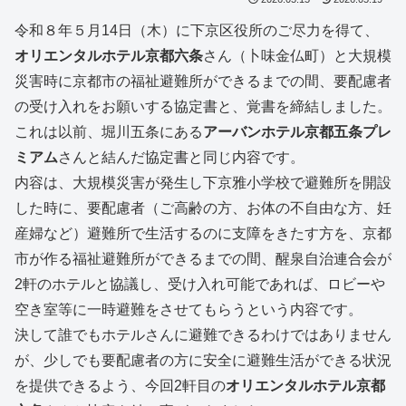
令和８年５月14日（木）に下京区役所のご尽力を得て、
オリエンタルホテル京都六条
さん（卜味金仏町）と大規模
災害時に京都市の福祉避難所ができるまでの間、要配慮者
の受け入れをお願いする協定書と、覚書を締結しました。
これは以前、堀川五条にある
アーバンホテル京都五条プレ
ミアム
さんと結んだ協定書と同じ内容です。
内容は、大規模災害が発生し下京雅小学校で避難所を開設
した時に、要配慮者（ご高齢の方、お体の不自由な方、妊
産婦など）避難所で生活するのに支障をきたす方を、京都
市が作る福祉避難所ができるまでの間、醒泉自治連合会が
2軒のホテルと協議し、受け入れ可能であれば、ロビーや
空き室等に一時避難をさせてもらうという内容です。
決して誰でもホテルさんに避難できるわけではありません
が、少しでも要配慮者の方に安全に避難生活ができる状況
を提供できるよう、今回2軒目の
オリエンタルホテル京都