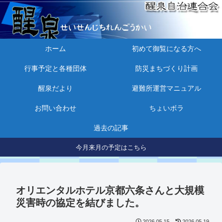
ホーム
初めて御覧になる方へ
行事予定と各種団体
防災まちづくり計画
醒泉だより
避難所運営マニュアル
お問い合わせ
ちょいボラ
過去の記事
今月来月の予定はこちら
オリエンタルホテル京都六条さんと大規模
災害時の協定を結びました。
2026.05.15
2026.05.19