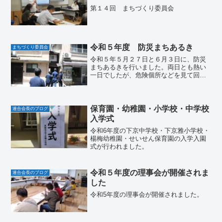
第１４回 まちづくり委員会
令和５年度 防災まちあるき
まちづくり委員会
令和５年５月２７日と６月３日に、防災
まちあるきを行いました。両日とも熱い
一日でしたが、危険個所などを見て回り
ました。
保育園・幼稚園・小学校・中学校
連合会長のブログ
入学式
令和6年度の下京中学校・下京雅小学校・
楊梅幼稚園・せいせん保育園の入学入園
式が行われました。
令和５年度の理事会が開催されま
連合会長のブログ
した
令和5年度の理事会が開催されました。