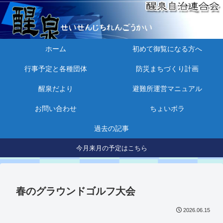
ホーム
初めて御覧になる方へ
行事予定と各種団体
防災まちづくり計画
醒泉だより
避難所運営マニュアル
お問い合わせ
ちょいボラ
過去の記事
今月来月の予定はこちら
春のグラウンドゴルフ大会
2026.06.15