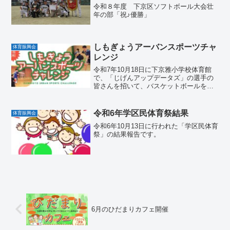
令和８年度 下京区ソフトボール大会壮
年の部「祝♪優勝」
しもぎょうアーバンスポーツチャ
体育振興会
レンジ
令和7年10月18日に下京雅小学校体育館
で、「じげんアップデータズ」の選手の
皆さんを招いて、バスケットボールを楽
しみました。
令和6年学区民体育祭結果
体育振興会
令和6年10月13日に行われた「学区民体育
祭」の結果報告です。
6月のひだまりカフェ開催