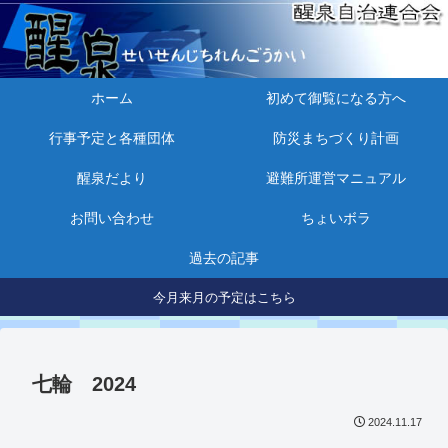
ホーム
初めて御覧になる方へ
行事予定と各種団体
防災まちづくり計画
醒泉だより
避難所運営マニュアル
お問い合わせ
ちょいボラ
過去の記事
今月来月の予定はこちら
七輪 2024
2024.11.17