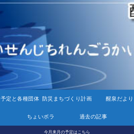
事予定と各種団体
防災まちづくり計画
醒泉だより
ちょいボラ
過去の記事
今月来月の予定はこちら