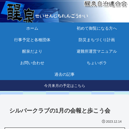
ホーム
初めて御覧になる方へ
行事予定と各種団体
防災まちづくり計画
醒泉だより
避難所運営マニュアル
お問い合わせ
ちょいボラ
過去の記事
今月来月の予定はこちら
シルバークラブの1月の会報と歩こう会
2023.12.14