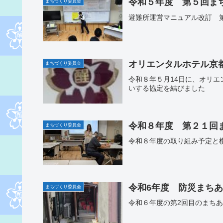
令和５年度 第５回ま
まちづくり委員会
避難所運営マニュアル改訂 
オリエンタルホテル京
まちづくり委員会
令和８年５月14日に、オリ
いする協定を結びました
令和８年度 第２１回
まちづくり委員会
令和８年度の取り組み予定と
令和6年度 防災まち
まちづくり委員会
令和６年度の第2回目のまちあ