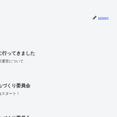
seisen
に行ってきました
所運営について
ちづくり委員会
員会スタート！