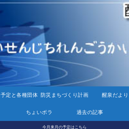
事予定と各種団体
防災まちづくり計画
醒泉だより
ちょいボラ
過去の記事
今月来月の予定はこちら