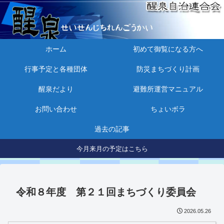
ホーム
初めて御覧になる方へ
行事予定と各種団体
防災まちづくり計画
醒泉だより
避難所運営マニュアル
お問い合わせ
ちょいボラ
過去の記事
今月来月の予定はこちら
令和８年度 第２１回まちづくり委員会
2026.05.26