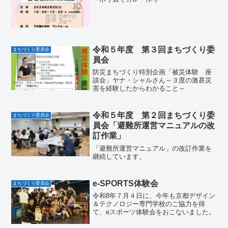
令和５年度 第３回まちづくり委
まちづくり委員会
員会
防災まちづくり特別企画「被災体験 座
談会」ヤナ・シャルさん～３度の激甚災
害を経験したからわかること～
令和５年度 第２回まちづくり委
まちづくり委員会
員会「避難所運営マニュアルの改
訂作業」
「避難所運営マニュアル」の改訂作業を
継続しています。
e-SPORTS体験会
まちづくり委員会
令和8年７月４日に、今年も京都デザイン
＆テクノロジー専門学校のご協力を得
て、eスポーツ体験会をおこないました。