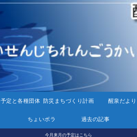
事予定と各種団体
防災まちづくり計画
醒泉だより
ちょいボラ
過去の記事
今月来月の予定はこちら