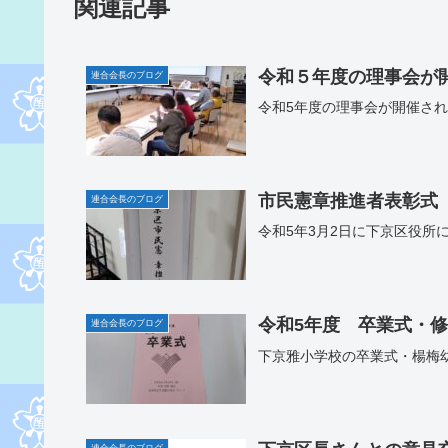
関連記事
令和５年度の理事会が
連合会長のブログ
令和5年度の理事会が開催さ
市民憲章推進者表彰式
連合会長のブログ
令和5年3月2日に下京区役
令和5年度 卒業式・
連合会長のブログ
下京雅小学校の卒業式・楊梅
連合会長のブログ