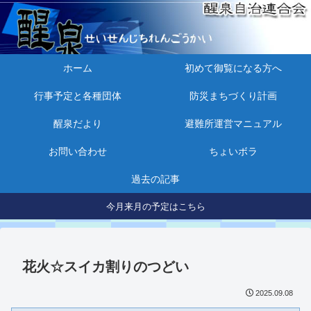
ホーム
初めて御覧になる方へ
行事予定と各種団体
防災まちづくり計画
醒泉だより
避難所運営マニュアル
お問い合わせ
ちょいボラ
過去の記事
今月来月の予定はこちら
花火☆スイカ割りのつどい
2025.09.08