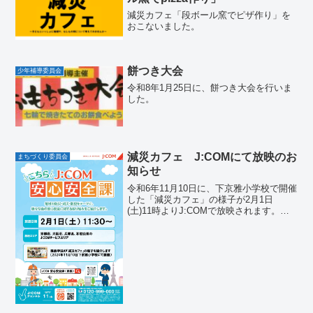
減災カフェ「段ボール窯でピザ作り」を
おこないました。
餅つき大会
少年補導委員会
令和8年1月25日に、餅つき大会を行いま
した。
減災カフェ J:COMにて放映のお
まちづくり委員会
知らせ
令和6年11月10日に、下京雅小学校で開催
した「減災カフェ」の様子が2月1日
(土)11時よりJ:COMで放映されます。
J:COMに加入されていない方は、2月2日
17時頃より、YouTubeでご覧いただけま
す。ぜひ、ご覧ください。