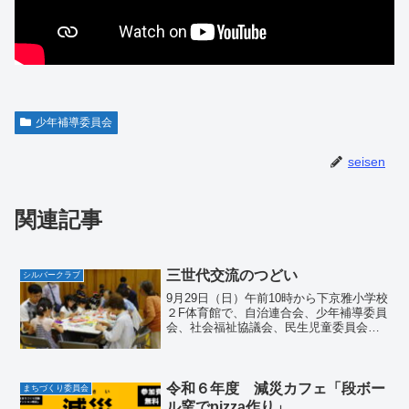
少年補導委員会
seisen
関連記事
三世代交流のつどい
シルバークラブ
9月29日（日）午前10時から下京雅小学校
２F体育館で、自治連合会、少年補導委員
会、社会福祉協議会、民生児童委員会、
シルバークラブの共催により「三世代交
流のつどい」が開催されました。多くの
子どもたちと各委員会の方の参加があ
り、賑やかな楽しい...
令和６年度 減災カフェ「段ボー
まちづくり委員会
ル窯でpizza作り」