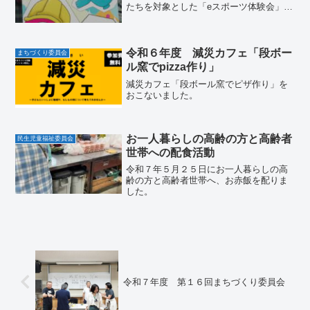
たちを対象とした「eスポーツ体験会」を
行いました
令和６年度 減災カフェ「段ボー
まちづくり委員会
ル窯でpizza作り」
減災カフェ「段ボール窯でピザ作り」を
おこないました。
お一人暮らしの高齢の方と高齢者
民生児童福祉委員会
世帯への配食活動
令和７年５月２５日にお一人暮らしの高
齢の方と高齢者世帯へ、お赤飯を配りま
した。
令和７年度 第１６回まちづくり委員会