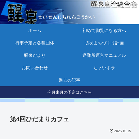
ホーム
初めて御覧になる方へ
行事予定と各種団体
防災まちづくり計画
醒泉だより
避難所運営マニュアル
お問い合わせ
ちょいボラ
過去の記事
今月来月の予定はこちら
第4回ひだまりカフェ
2025.10.15