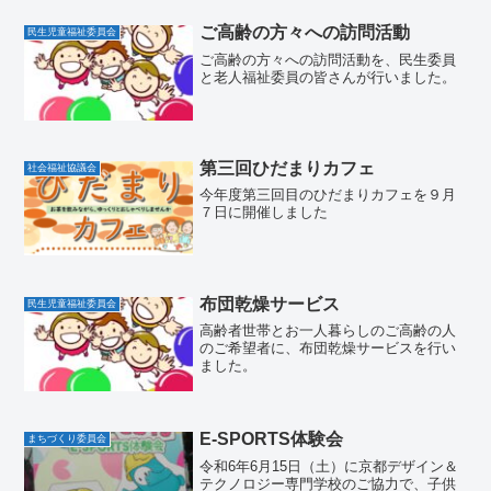
ご高齢の方々への訪問活動
民生児童福祉委員会
ご高齢の方々への訪問活動を、民生委員
と老人福祉委員の皆さんが行いました。
第三回ひだまりカフェ
社会福祉協議会
今年度第三回目のひだまりカフェを９月
７日に開催しました
布団乾燥サービス
民生児童福祉委員会
高齢者世帯とお一人暮らしのご高齢の人
のご希望者に、布団乾燥サービスを行い
ました。
E-SPORTS体験会
まちづくり委員会
令和6年6月15日（土）に京都デザイン＆
テクノロジー専門学校のご協力で、子供