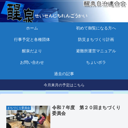
ホーム
初めて御覧になる方へ
行事予定と各種団体
防災まちづくり計画
醒泉だより
避難所運営マニュアル
お問い合わせ
ちょいボラ
過去の記事
今月来月の予定はこちら
令和７年度 第２０回まちづくり
まちづくり委員会
委員会