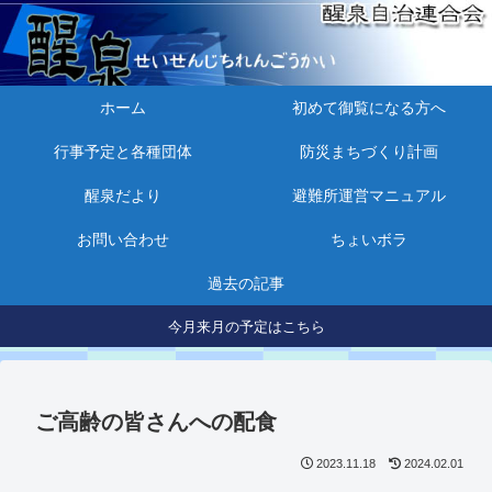
ホーム
初めて御覧になる方へ
行事予定と各種団体
防災まちづくり計画
醒泉だより
避難所運営マニュアル
お問い合わせ
ちょいボラ
過去の記事
今月来月の予定はこちら
ご高齢の皆さんへの配食
2023.11.18
2024.02.01